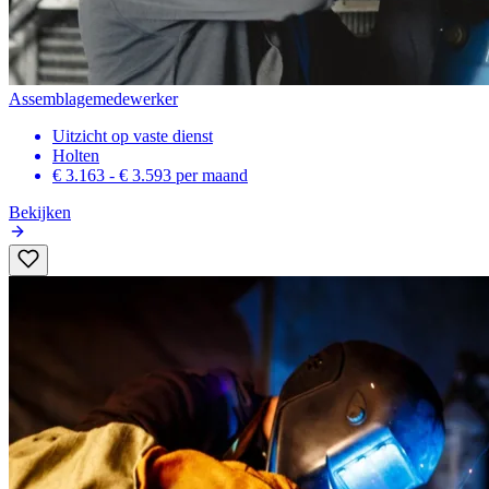
Assemblagemedewerker
Uitzicht op vaste dienst
Holten
€ 3.163 - € 3.593
per maand
Bekijken