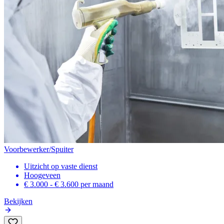
Voorbewerker/Spuiter
Uitzicht op vaste dienst
Hoogeveen
€ 3.000 - € 3.600
per maand
Bekijken