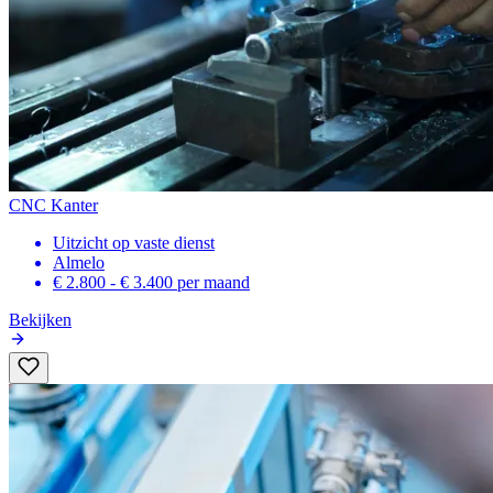
CNC Kanter
Uitzicht op vaste dienst
Almelo
€ 2.800 - € 3.400
per maand
Bekijken