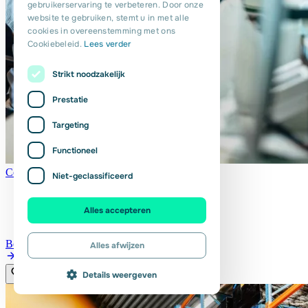
gebruikerservaring te verbeteren. Door onze
PORTUGUESE
website te gebruiken, stemt u in met alle
POLISH
cookies in overeenstemming met ons
Cookiebeleid.
Lees verder
ROMANIAN
Strikt noodzakelijk
Prestatie
Targeting
Functioneel
Consultant Werving en Selectie
Niet-geclassificeerd
Uitzicht op vaste dienst
Vorden
Alles accepteren
€ 3.500 - € 4.500
per maand
Bekijken
Alles afwijzen
Details weergeven