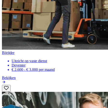
Bijrijder
Uitzicht op vaste dienst
Deventer
€ 2.600 - € 3.000
per maand
Bekijken