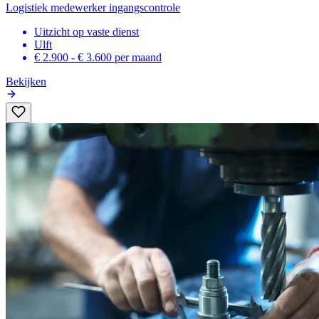
Logistiek medewerker ingangscontrole
Uitzicht op vaste dienst
Ulft
€ 2.900 - € 3.600
per maand
Bekijken