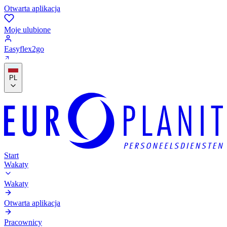
Otwarta aplikacja
Moje ulubione
Easyflex2go
PL
Start
Wakaty
Wakaty
Otwarta aplikacja
Pracownicy