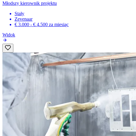
Młodszy kierownik projektu
Stały
Zevenaar
€ 3.000 - € 4.500
za miesiąc
Widok