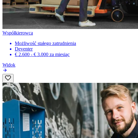
Współkierowca
Możliwość stałego zatrudnienia
Deventer
€ 2.600 - € 3.000
za miesiąc
Widok