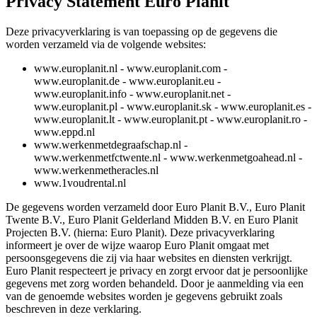
Privacy Statement Euro Planit
Deze privacyverklaring is van toepassing op de gegevens die
worden verzameld via de volgende websites:
www.europlanit.nl - www.europlanit.com -
www.europlanit.de - www.europlanit.eu -
www.europlanit.info - www.europlanit.net -
www.europlanit.pl - www.europlanit.sk - www.europlanit.es -
www.europlanit.lt - www.europlanit.pt - www.europlanit.ro -
www.eppd.nl
www.werkenmetdegraafschap.nl -
www.werkenmetfctwente.nl - www.werkenmetgoahead.nl -
www.werkenmetheracles.nl
www.1voudrental.nl
De gegevens worden verzameld door Euro Planit B.V., Euro Planit
Twente B.V., Euro Planit Gelderland Midden B.V. en Euro Planit
Projecten B.V. (hierna: Euro Planit). Deze privacyverklaring
informeert je over de wijze waarop Euro Planit omgaat met
persoonsgegevens die zij via haar websites en diensten verkrijgt.
Euro Planit respecteert je privacy en zorgt ervoor dat je persoonlijke
gegevens met zorg worden behandeld. Door je aanmelding via een
van de genoemde websites worden je gegevens gebruikt zoals
beschreven in deze verklaring.