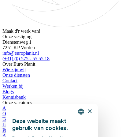
Maak d'r werk van!
Onze vestiging
Dienstenweg 1
7251 KP Vorden
info@europlanit.nl
(+31) (0) 575 - 55 55 18
Over Euro Planit
Wie zijn wij
Onze diensten
Contact
Werken bij
Blogs
Kennisbank
Onze vacatures
Alle vacatures
×
Open sollicitatie
Techniek vacatures
Deze website maakt
DUTCH
Logistiek vacatures
gebruik van cookies.
Productie vacatures
ENGLISH
Administratieve vacatures