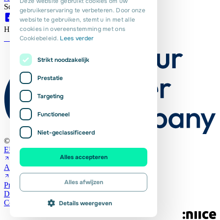
Deze website gebruikt cookies om uw
Scroll je mee op onze socials?
gebruikerservaring te verbeteren. Door onze
PORTUGUESE
website te gebruiken, stemt u in met alle
POLISH
cookies in overeenstemming met ons
Hier zijn we trots op!
Cookiebeleid.
Lees verder
ROMANIAN
Strikt noodzakelijk
Prestatie
Targeting
Functioneel
Niet-geclassificeerd
© Euro Planit 2026
EURES
Alles accepteren
Algemene Voorwaarden
Alles afwijzen
Privacyverklaring
Downloads
Cookies
Details weergeven