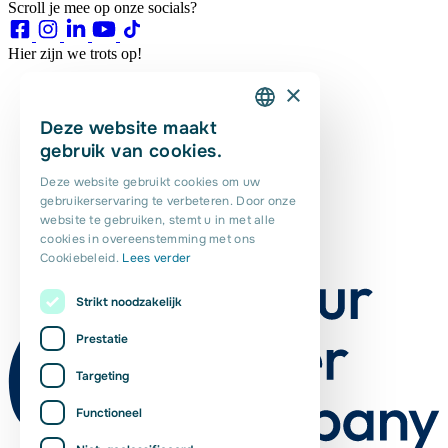
Scroll je mee op onze socials?
Hier zijn we trots op!
×
Deze website maakt
DUTCH
gebruik van cookies.
ENGLISH
Deze website gebruikt cookies om uw
gebruikerservaring te verbeteren. Door onze
PORTUGUESE
website te gebruiken, stemt u in met alle
POLISH
cookies in overeenstemming met ons
Cookiebeleid.
Lees verder
ROMANIAN
Strikt noodzakelijk
Prestatie
Targeting
Functioneel