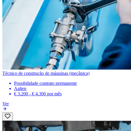
Técnico de construção de máquinas (mecânica)
Possibilidade contrato permanente
Aalten
€ 3.200 - € 4.300
por mês
Ver