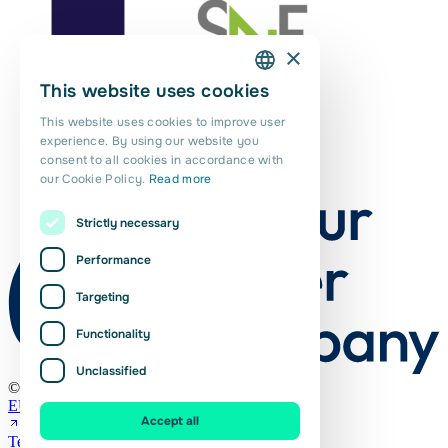
×
This website uses cookies
DUTCH
This website uses cookies to improve user
ENGLISH
experience. By using our website you
consent to all cookies in accordance with
PORTUGUESE
our Cookie Policy.
Read more
POLISH
Strictly necessary
ROMANIAN
Performance
Targeting
Functionality
Unclassified
© Euro Planit 2026
EURES
Accept all
Terms and Conditions (NL)