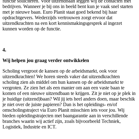
functie solliciteren. Voor uitzendbaan leggen wij de contacten met
bedrijven. Wanneer je bij ons in beeld bent kun je vaak snel starten
met je nieuwe baan. Euro Planit staat goed bekend bij haar
opdrachtgevers. Wederzijds vertrouwen zorgt ervoor dat
uitzendkrachten na een kort kennismakingsgesprek al ingezet
kunnen worden op de functie.
4.
Wij helpen jou graag verder ontwikkelen
Scholing vergroot de kansen op de arbeidsmarkt, ook voor
uitzendkrachten! We horen steeds vaker dat uitzendkrachten
scholing zien als middel om hun kansen op de arbeidsmarkt te
vergroten. Ze zien het als een manier om aan een vaste baan te
komen of een nieuwe uitzendbaan te krijgen. Zit je niet op je plek in
je huidige (uitzend)baan? Wil jij iets heel anders doen, maar beschik
je niet over de juiste papieren? Dan is het opleidings- en/of
omscholingstraject via Euro Planit misschien iets voor jou. Wij
bieden opleidingstrajecten met baangarantie aan in verschillende
branches waarin wij actief zijn, zoals bijvoorbeeld Techniek,
Logistiek, Industrie en ICT.