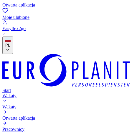
Otwarta aplikacja
Moje ulubione
Easyflex2go
PL
Start
Wakaty
Wakaty
Otwarta aplikacja
Pracownicy