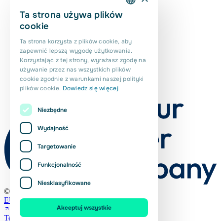
Ta strona używa plików
DUTCH
cookie
ENGLISH
Ta strona korzysta z plików cookie, aby
zapewnić lepszą wygodę użytkowania.
PORTUGUESE
Korzystając z tej strony, wyrażasz zgodę na
POLISH
używanie przez nas wszystkich plików
cookie zgodnie z warunkami naszej polityki
ROMANIAN
plików cookie.
Dowiedz się więcej
Niezbędne
Wydajność
Targetowanie
Funkcjonalność
Niesklasyfikowane
© Euro Planit 2026
EURES
Akceptuj wszystkie
Terms and Conditions (NL)