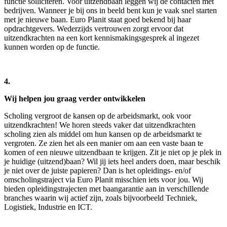
functie solliciteren. Voor uitzendbaan leggen wij de contacten met
bedrijven. Wanneer je bij ons in beeld bent kun je vaak snel starten
met je nieuwe baan. Euro Planit staat goed bekend bij haar
opdrachtgevers. Wederzijds vertrouwen zorgt ervoor dat
uitzendkrachten na een kort kennismakingsgesprek al ingezet
kunnen worden op de functie.
4.
Wij helpen jou graag verder ontwikkelen
Scholing vergroot de kansen op de arbeidsmarkt, ook voor
uitzendkrachten! We horen steeds vaker dat uitzendkrachten
scholing zien als middel om hun kansen op de arbeidsmarkt te
vergroten. Ze zien het als een manier om aan een vaste baan te
komen of een nieuwe uitzendbaan te krijgen. Zit je niet op je plek in
je huidige (uitzend)baan? Wil jij iets heel anders doen, maar beschik
je niet over de juiste papieren? Dan is het opleidings- en/of
omscholingstraject via Euro Planit misschien iets voor jou. Wij
bieden opleidingstrajecten met baangarantie aan in verschillende
branches waarin wij actief zijn, zoals bijvoorbeeld Techniek,
Logistiek, Industrie en ICT.