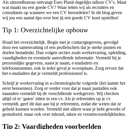
Als uitzendbureau ontvangt Euro Planit dagelijks talloze CV's. Maar
wat maakt nu een goede CV? Waar letten wij als recruiters en
consultants op wanneer we een CV beoordelen? In dit blog geven
wij jou een aantal tips over hoe jij een goede CV kunt opstellen!
Tip 1: Overzichtelijke opbouw
Houd het overzichtelijk. Begin met je contactgegevens, gevolgd
door een samenvatting of een profielschets dat je sterke punten en
doelen benadrukt. Dan volgen secties zoals werkervaring, opleiding,
vaardigheden en eventuele aanvullende informatie.
Vermeld bij je
persoonlijke gegevens, naast je naam, e-mailadres en
telefoonnummer, ook in ieder geval je woonplaats.
Zorg ervoor dat
het e-mailadres dat je vermeldt professioneel is.
Schrijf je werkervaring in a-chronologische volgorde (het laatste het
eerst benoemen). Zorg er verder voor dat je naast jaartallen ook
maanden vermeldt bij de verschillende werkgevers. Wij checken
altijd of er ‘gaten’ zitten in een cv. Als je referenties op je cv
vermeldt, geef dit dan aan bij je referenten, zodat die weten dat ze
gebeld kunnen worden. Vermeld niet alleen waar je hebt gewerkt of
gestudeerd, maar ook over inhoud, taken en verantwoordelijkheden.
Tip 2: Vaardigheden voorbeelden