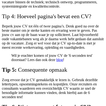
vacature binnen de techniek; t
echnisch ontwerp, pr
ogrammeren,
systeemintegratie en k
waliteitscontrole.
Tip 4: Hoeveel pagina's bevat een CV?
Beperk jouw CV tot één of twee pagina’s. Denk goed na over de
beste manier om je sterke kanten en ervaring weer te geven. Pas
jouw cv aan op de baan waar je op solliciteert. Laat bijvoorbeeld
oude vakantiebanen weg als je daarna werk hebt gedaan dat aansluit
op de vacature.
Zorg er wel voor dat je CV up-to-date is met je
meest recente werkervaring, opleiding en vaardigheden.
Wil je erachter komen of jouw CV de '6 seconden test'
doorstaat? Lees dan ook deze
blog
!
Tip 5:
Consequente opmaak
Zorg ervoor dat je CV gemakkelijk te lezen is. Gebruik dezelfde
lettertypen, opsommingstekens en kopstijlen. Onze recruiters en
consultants waarderen een overzichtelijk CV waarin ze snel de
benodigde informatie kunnen vinden, denk hierbij aan de 6
seconden test!