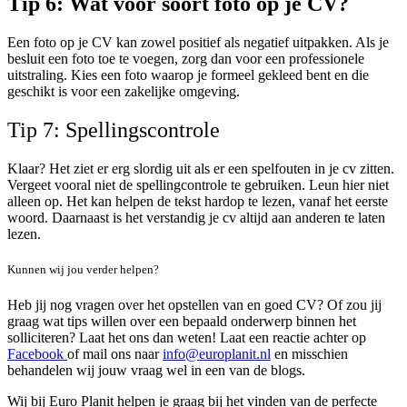
Tip 6: Wat voor soort foto op je CV?
Een foto op je CV kan zowel positief als negatief uitpakken. Als je
besluit een foto toe te voegen, zorg dan voor een professionele
uitstraling. Kies een foto waarop je formeel gekleed bent en die
geschikt is voor een zakelijke omgeving.
Tip 7: Spellingscontrole
Klaar? Het ziet er erg slordig uit als er een spelfouten in je cv zitten.
Vergeet vooral niet de spellingcontrole te gebruiken. Leun hier niet
alleen op. Het kan helpen de tekst hardop te lezen, vanaf het eerste
woord. Daarnaast is het verstandig je cv altijd aan anderen te laten
lezen.
Kunnen wij jou verder helpen?
Heb jij nog vragen over het opstellen van en goed CV? Of zou jij
graag wat tips willen over een bepaald onderwerp binnen het
solliciteren? Laat het ons dan weten! Laat een reactie achter op
Facebook
of mail ons naar
info@europlanit.nl
en misschien
behandelen wij jouw vraag wel in een van de blogs.
Wij bij Euro Planit helpen je graag bij het vinden van de perfecte