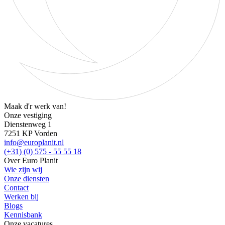
Maak d'r werk van!
Onze vestiging
Dienstenweg 1
7251 KP Vorden
info@europlanit.nl
(+31) (0) 575 - 55 55 18
Over Euro Planit
Wie zijn wij
Onze diensten
Contact
Werken bij
Blogs
Kennisbank
Onze vacatures