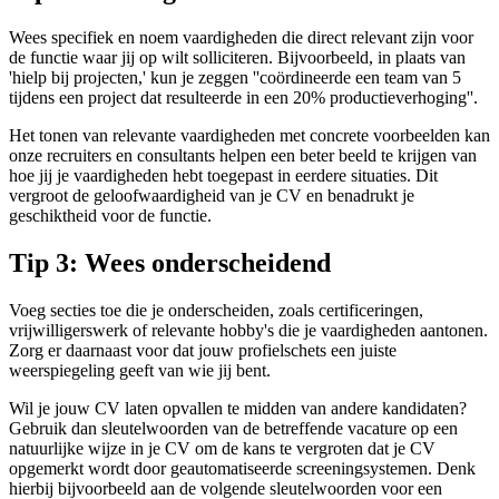
Wees specifiek en noem vaardigheden die direct relevant zijn voor
de functie waar jij op wilt solliciteren. Bijvoorbeeld, in plaats van
'hielp bij projecten,' kun je zeggen ''coördineerde een team van 5
tijdens een project dat resulteerde in een 20% productieverhoging''.
Het tonen van relevante vaardigheden met concrete voorbeelden kan
onze recruiters en consultants helpen een beter beeld te krijgen van
hoe jij je vaardigheden hebt toegepast in eerdere situaties. Dit
vergroot de geloofwaardigheid van je CV en benadrukt je
geschiktheid voor de functie.
Tip 3: Wees onderscheidend
Voeg secties toe die je onderscheiden, zoals certificeringen,
vrijwilligerswerk of relevante hobby's die je vaardigheden aantonen.
Zorg er daarnaast voor dat jouw profielschets een juiste
weerspiegeling geeft van wie jij bent.
Wil je jouw CV laten opvallen te midden van andere kandidaten
?
Gebruik dan sleutelwoorden van de betreffende vacature op een
natuurlijke wijze in je CV om de kans te vergroten dat je CV
opgemerkt wordt door geautomatiseerde screeningsystemen. Denk
hierbij bijvoorbeeld aan de volgende sleutelwoorden voor een