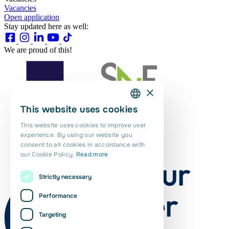
Vacancies
Open application
Stay updated here as well:
We are proud of this!
×
This website uses cookies
DUTCH
This website uses cookies to improve user
ENGLISH
experience. By using our website you
consent to all cookies in accordance with
PORTUGUESE
our Cookie Policy.
Read more
POLISH
Strictly necessary
ROMANIAN
Performance
Targeting