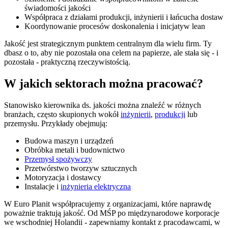
świadomości jakości
Współpraca z działami produkcji, inżynierii i łańcucha dostaw
Koordynowanie procesów doskonalenia i inicjatyw lean
Jakość jest strategicznym punktem centralnym dla wielu firm. Ty
dbasz o to, aby nie pozostała ona celem na papierze, ale stała się - i
pozostała - praktyczną rzeczywistością.
W jakich sektorach można pracować?
Stanowisko kierownika ds. jakości można znaleźć w różnych
branżach, często skupionych wokół
inżynierii
,
produkcji
lub
przemysłu. Przykłady obejmują:
Budowa maszyn i urządzeń
Obróbka metali i budownictwo
Przemysł spożywczy
Przetwórstwo tworzyw sztucznych
Motoryzacja i dostawcy
Instalacje i
inżynieria elektryczna
W Euro Planit współpracujemy z organizacjami, które naprawdę
poważnie traktują jakość. Od MŚP po międzynarodowe korporacje
we wschodniej Holandii - zapewniamy kontakt z pracodawcami, w