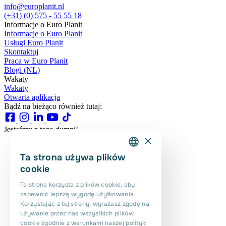
info@europlanit.nl
(+31) (0) 575 - 55 55 18
Informacje o Euro Planit
Informacje o Euro Planit
Usługi Euro Planit
Skontaktuj
Praca w Euro Planit
Blogi (NL)
Wakaty
Wakaty
Otwarta aplikacja
Bądź na bieżąco również tutaj:
Jesteśmy z tego dumni!
×
Ta strona używa plików
DUTCH
cookie
ENGLISH
Ta strona korzysta z plików cookie, aby
zapewnić lepszą wygodę użytkowania.
PORTUGUESE
Korzystając z tej strony, wyrażasz zgodę na
POLISH
używanie przez nas wszystkich plików
cookie zgodnie z warunkami naszej polityki