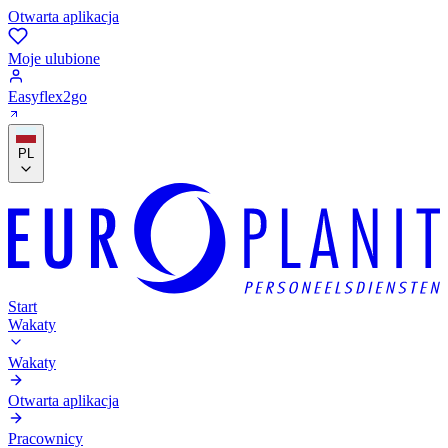
Otwarta aplikacja
Moje ulubione
Easyflex2go
PL
Start
Wakaty
Wakaty
Otwarta aplikacja
Pracownicy