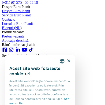
(+31) (0) 575 - 55 55 18
Despre Euro Planit
Despre Euro Planit
Servicii Euro Planit
Contacto
Lucrul la Euro Planit
Bloguri (NL)
Posturi vacante
Posturi vacante
Aplicație deschisă
Rămâi informat și aici:
Suntem mândri de acest lucru!
×
Acest site web folosește
DUTCH
cookie-uri
ENGLISH
Acest site web folosește cookie-uri pentru a
îmbunătăți experiența utilizatorului. Prin
PORTUGUESE
utilizarea site-ului nostru web, sunteți de
POLISH
acord cu toate cookie-urile în conformitate
cu Politica noastră privind cookie-urile.
Află
ROMANIAN
mai multe