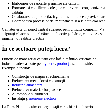
Elaborarea de rapoarte și analize ale calității
Formarea și consilierea colegilor cu privire la conștientizarea
calității
Colaborarea cu producția, ingineria și lanțul de aprovizionare
Coordonarea proceselor de îmbunătățire și a inițiativelor lean
Calitatea este un punct central strategic pentru multe companii. Vă
asigurați că aceasta nu rămâne un obiectiv pe hârtie, ci devine - și
rămâne - o realitate practică.
În ce sectoare puteți lucra?
Funcția de manager al calității este întâlnită într-o varietate de
industrii, adesea axate pe
inginerie
,
producție
sau industrie.
Exemplele includ:
Construcția de mașini și echipamente
Prelucrarea metalelor și construcții
Industria alimentară
Prelucrarea materialelor plastice
Automobile și furnizori
Instalații și
inginerie electrică
La Euro Planit, lucrăm cu organizații care chiar iau în serios