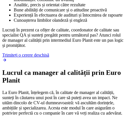
Analitic, precis și orientat către rezultate
Bune abilități de comunicare și o atitudine proactivă
Experiență în efectuarea de audituri și întocmirea de rapoarte
Cunoașterea limbilor olandeză și engleză
Lucrați în prezent ca ofițer de calitate, coordonator de calitate sau
specialist QA și sunteți pregătit pentru următorul pas? Atunci rolul
de manager al calității prin intermediul Euro Planit este un pas logic
și promițător.
Trimiteți o cerere deschisă
Lucrul ca manager al calității prin Euro
Planit
La Euro Planit, înțelegem că, în calitate de manager al calității,
sunteți în căutarea unui post în care să puteți avea un impact. Ne
uităm dincolo de CV-ul dumneavoastră: vă ascultăm dorințele,
ambițiile și specializarea. Acesta este modul în care asigurăm o
potrivire perfectă cu o companie în care vă veți realiza cu adevărat.