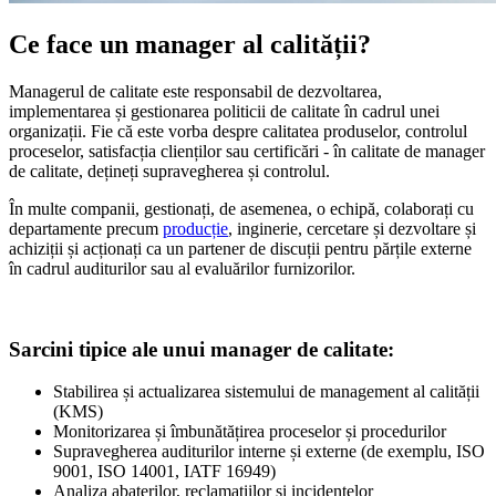
Ce face un manager al calității?
Managerul de calitate este responsabil de dezvoltarea,
implementarea și gestionarea politicii de calitate în cadrul unei
organizații. Fie că este vorba despre calitatea produselor, controlul
proceselor, satisfacția clienților sau certificări - în calitate de manager
de calitate, dețineți supravegherea și controlul.
În multe companii, gestionați, de asemenea, o echipă, colaborați cu
departamente precum
producție
, inginerie, cercetare și dezvoltare și
achiziții și acționați ca un partener de discuții pentru părțile externe
în cadrul auditurilor sau al evaluărilor furnizorilor.
Sarcini tipice ale unui manager de calitate:
Stabilirea și actualizarea sistemului de management al calității
(KMS)
Monitorizarea și îmbunătățirea proceselor și procedurilor
Supravegherea auditurilor interne și externe (de exemplu, ISO
9001, ISO 14001, IATF 16949)
Analiza abaterilor, reclamațiilor și incidentelor