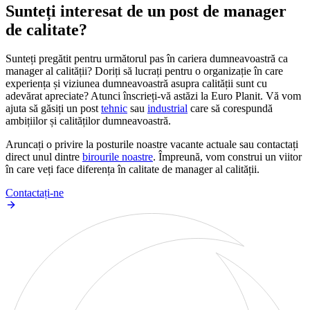
Sunteți interesat de un post de manager
de calitate?
Sunteți pregătit pentru următorul pas în cariera dumneavoastră ca
manager al calității? Doriți să lucrați pentru o organizație în care
experiența și viziunea dumneavoastră asupra calității sunt cu
adevărat apreciate? Atunci înscrieți-vă astăzi la Euro Planit. Vă vom
ajuta să găsiți un post
tehnic
sau
industrial
care să corespundă
ambițiilor și calităților dumneavoastră.
Aruncați o privire la posturile noastre vacante actuale sau contactați
direct unul dintre
birourile noastre
. Împreună, vom construi un viitor
în care veți face diferența în calitate de manager al calității.
Contactați-ne