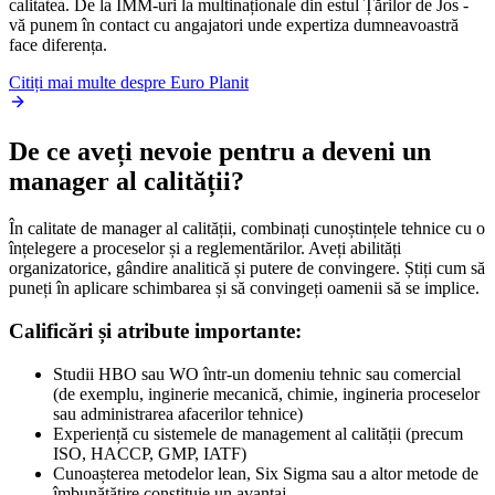
calitatea. De la IMM-uri la multinaționale din estul Țărilor de Jos -
vă punem în contact cu angajatori unde expertiza dumneavoastră
face diferența.
Citiți mai multe despre Euro Planit
De ce aveți nevoie pentru a deveni un
manager al calității?
În calitate de manager al calității, combinați cunoștințele tehnice cu o
înțelegere a proceselor și a reglementărilor. Aveți abilități
organizatorice, gândire analitică și putere de convingere. Știți cum să
puneți în aplicare schimbarea și să convingeți oamenii să se implice.
Calificări și atribute importante:
Studii HBO sau WO într-un domeniu tehnic sau comercial
(de exemplu, inginerie mecanică, chimie, ingineria proceselor
sau administrarea afacerilor tehnice)
Experiență cu sistemele de management al calității (precum
ISO, HACCP, GMP, IATF)
Cunoașterea metodelor lean, Six Sigma sau a altor metode de
îmbunătățire constituie un avantaj