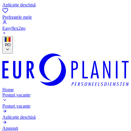
Aplicație deschisă
Preferatele mele
Easyflex2go
RO
Home
Posturi vacante
Posturi vacante
Aplicație deschisă
Angajați