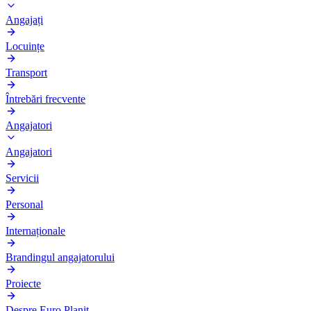
Angajați
Locuințe
Transport
Întrebări frecvente
Angajatori
Angajatori
Servicii
Personal
Internaționale
Brandingul angajatorului
Proiecte
Despre Euro Planit