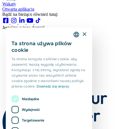
Wakaty
Otwarta aplikacja
Bądź na bieżąco również tutaj:
Jesteśmy z tego dumni!
×
Ta strona używa plików
DUTCH
cookie
ENGLISH
Ta strona korzysta z plików cookie, aby
zapewnić lepszą wygodę użytkowania.
PORTUGUESE
Korzystając z tej strony, wyrażasz zgodę na
POLISH
używanie przez nas wszystkich plików
cookie zgodnie z warunkami naszej polityki
ROMANIAN
plików cookie.
Dowiedz się więcej
Niezbędne
Wydajność
Targetowanie