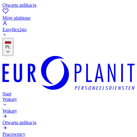
Otwarta aplikacja
Moje ulubione
Easyflex2go
PL
Start
Wakaty
Wakaty
Otwarta aplikacja
Pracownicy