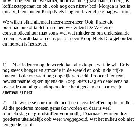
Ik wil nog een nieuwe tablet, boormachine, grasmaaier, broek, jas,
koffiezetapparaat en oh.. ook nog een nieuw bed. Morgen is het in
circa vijftien landen Koop Niets Dag en ik vertel je graag waarom.
We willen bijna allemaal meer-meer-meer. Ook jij ziet die
boormachine of tablet misschien wel zitten! De Westerse
consumptiecultuur mag soms wel wat minder en om onderstaande
redenen wordt daarom eens per jaar een Koop Niets Dag gehouden
en morgen is het zover.
1) Niet iedereen op de wereld kan alles kopen wat ‘ie wil. Er is
nog steeds honger en armoede in de wereld en ook in de “rijke
landen” is de welvaart nog ongelijk verdeeld. Probeer hier eens
bewust naar te kijken tijdens de Koop Niets Dag en denk eens na
over alle onnodige aankopen die je hebt gedaan en naar wat je
allemaal al hebt.
2) De westerse consumptie heeft een negatief effect op het milieu.
Al die goederen moeten gemaakt worden en daar is veel
ruimtebeslag en grondstoffen voor nodig. Daarnaast worden deze
goederen uiteindelijk ook weer weggegooid, wat het milieu ook niet
ten goede komt.