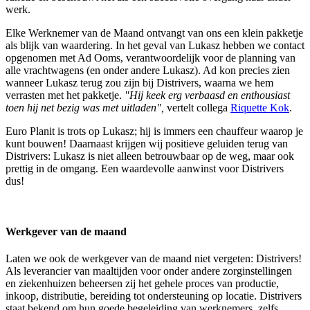
werk.
Elke Werknemer van de Maand ontvangt van ons een klein pakketje
als blijk van waardering. In het geval van Lukasz hebben we contact
opgenomen met Ad Ooms, verantwoordelijk voor de planning van
alle vrachtwagens (en onder andere Lukasz). Ad kon precies zien
wanneer Lukasz terug zou zijn bij Distrivers, waarna we hem
verrasten met het pakketje.
"Hij keek erg verbaasd en enthousiast
toen hij net bezig was met uitladen",
vertelt collega
Riquette Kok
.
Euro Planit is trots op Lukasz; hij is immers een chauffeur waarop je
kunt bouwen! Daarnaast krijgen wij positieve geluiden terug van
Distrivers: Lukasz is niet alleen betrouwbaar op de weg, maar ook
prettig in de omgang. Een waardevolle aanwinst voor Distrivers
dus!
Werkgever van de maand
Laten we ook de werkgever van de maand niet vergeten: Distrivers!
Als leverancier van maaltijden voor onder andere zorginstellingen
en ziekenhuizen beheersen zij het gehele proces van productie,
inkoop, distributie, bereiding tot ondersteuning op locatie. Distrivers
staat bekend om hun goede begeleiding van werknemers, zelfs