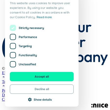
This website uses cookies to improve user
ENGLISH
experience. By using our website you
consent to all cookies in accordance with
PORTUGUESE
our Cookie Policy.
Read more
POLISH
Strictly necessary
ROMANIAN
Performance
Targeting
Functionality
Unclassified
© Euro Planit 2026
EURES
Accept all
Terms and Conditions (NL)
Decline all
Privacy statement
Downloads
Cookies
Show details