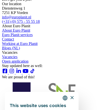
Our location
Dienstenweg 1
7251 KP Vorden
info@europlanit.nl
(+31) (0) 575 - 55 55 18
About Euro Planit
About Euro Planit
Euro Planit services
Contact
Working at Euro Planit
Blogs (NL)
Vacancies
Vacancies
Open application
Stay updated here as well:
We are proud of this!
×
This website uses cookies
DUTCH