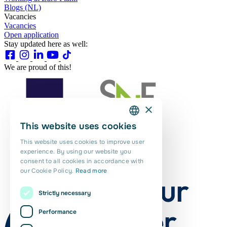
Blogs (NL)
Vacancies
Vacancies
Open application
Stay updated here as well:
We are proud of this!
×
This website uses cookies
DUTCH
This website uses cookies to improve user
ENGLISH
experience. By using our website you
consent to all cookies in accordance with
PORTUGUESE
our Cookie Policy.
Read more
POLISH
Strictly necessary
ROMANIAN
Performance