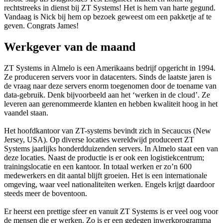
rechtstreeks in dienst bij ZT Systems! Het is hem van harte gegund.
Vandaag is Nick bij hem op bezoek geweest om een pakketje af te
geven. Congrats James!
Werkgever van de maand
ZT Systems in Almelo is een Amerikaans bedrijf opgericht in 1994.
Ze produceren servers voor in datacenters. Sinds de laatste jaren is
de vraag naar deze servers enorm toegenomen door de toename van
data-gebruik. Denk bijvoorbeeld aan het ‘werken in de cloud’. Ze
leveren aan gerenommeerde klanten en hebben kwaliteit hoog in het
vaandel staan.
Het hoofdkantoor van ZT-systems bevindt zich in Secaucus (New
Jersey, USA). Op diverse locaties wereldwijd produceert ZT
Systems jaarlijks honderdduizenden servers. In Almelo staat een van
deze locaties. Naast de productie is er ook een logistiekcentrum;
trainingslocatie en een kantoor. In totaal werken er zo’n 600
medewerkers en dit aantal blijft groeien. Het is een internationale
omgeving, waar veel nationaliteiten werken. Engels krijgt daardoor
steeds meer de boventoon.
Er heerst een prettige sfeer en vanuit ZT Systems is er veel oog voor
de mensen die er werken. Zo is er een gedegen inwerkprogramma