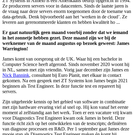
ZT Systems in Almelo is een Amerikaans bedrijf opgericht in 1994.
Ze produceren servers voor in datacenters. Sinds de laatste jaren is
de vraag naar deze servers enorm toegenomen door de toename van
data-gebruik. Denk bijvoorbeeld aan het ‘werken in de cloud’. Ze
leveren aan gerenommeerde klanten en hebben kwaliteit ho ...
Er gaat natuurlijk geen maand voorbij zonder dat we iemand
in het zonnetje hebben gezet. Deze maand zijn we bij de
werknemer van de maand augustus op bezoek geweest: James
Warrington!
James komt van oorsprong uit de UK. Waar hij een bachelor in
Computer Science heeft afgerond. Sinds november 2020 woont hij
in NL, samen met zijn vriendin. Vorig jaar december zijn James en
Nick Bannink
, consultant bij Euro Planit, met elkaar in contact
gekomen. Na een gesprek met ZT Systems kon James begin 2021
beginnen als Test Engineer. In deze functie test en repareert hij
servers.
Zijn uitgebreide kennis op het gebied van software in combinatie
met zijn hardware ervaring viel al snel op. Hij kon vanaf het eerste
moment al zelfstandig aan het werk. Toen er een vacature vrij kwam
voor Diagnostics Test Engineer kwam ook James in beeld. Deze
functie richt zich op het ontwikkelen van de testscripts; definiëren
van diagnose processen en R&D. Per 1 september gaat James deze
mooie stap als Diagnostics Test Engineer maken én komt hij