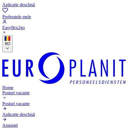
Aplicație deschisă
Preferatele mele
Easyflex2go
RO
Home
Posturi vacante
Posturi vacante
Aplicație deschisă
Angajați