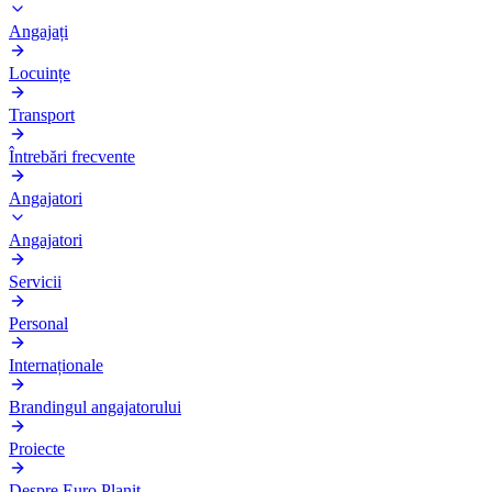
Angajați
Locuințe
Transport
Întrebări frecvente
Angajatori
Angajatori
Servicii
Personal
Internaționale
Brandingul angajatorului
Proiecte
Despre Euro Planit