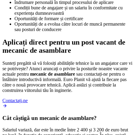
îndrumare personală în timpul procesului de aplicare
Condiții bune de angajare și un salariu în conformitate cu
experiența dumneavoastră
Oportunități de formare și certificare
Oportunități de a evolua către locuri de muncă permanente
sau posturi de conducere
Aplicați direct pentru un post vacant de
mecanic de asamblare
Sunteți pregătit să vă folosiți abilitățile tehnice la un angajator care vi
se potrivește? Atunci aruncați o privire la posturile noastre vacante
actuale pentru
mecanic de asamblare
sau contactați-ne pentru o
întâlnire introductivă informală. Euro Planit vă ajută la fiecare pas
către o nouă provocare tehnică. Aplică astăzi și contribuie la
construirea viitorului tău în inginerie.
Contactați-ne
Cât câștigă un mecanic de asamblare?
Salariul variază, dar este în medie între 2 400 și 3 200 de euro brut