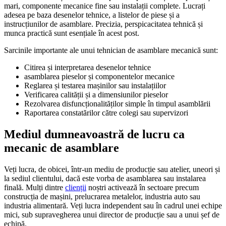
mari, componente mecanice fine sau instalații complete. Lucrați
adesea pe baza desenelor tehnice, a listelor de piese și a
instrucțiunilor de asamblare. Precizia, perspicacitatea tehnică și
munca practică sunt esențiale în acest post.
Sarcinile importante ale unui tehnician de asamblare mecanică sunt:
Citirea și interpretarea desenelor tehnice
asamblarea pieselor și componentelor mecanice
Reglarea și testarea mașinilor sau instalațiilor
Verificarea calității și a dimensiunilor pieselor
Rezolvarea disfuncționalităților simple în timpul asamblării
Raportarea constatărilor către colegi sau supervizori
Mediul dumneavoastră de lucru ca
mecanic de asamblare
Veți lucra, de obicei, într-un mediu de producție sau atelier, uneori și
la sediul clientului, dacă este vorba de asamblarea sau instalarea
finală. Mulți dintre
clienții
noștri activează în sectoare precum
construcția de mașini, prelucrarea metalelor, industria auto sau
industria alimentară. Veți lucra independent sau în cadrul unei echipe
mici, sub supravegherea unui director de producție sau a unui șef de
echipă.