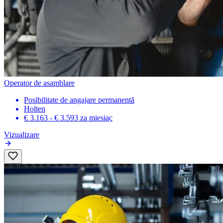
Operator de asamblare
Posibilitate de angajare permanentă
Holten
€ 3.163 - € 3.593
za miesiąc
Vizualizare