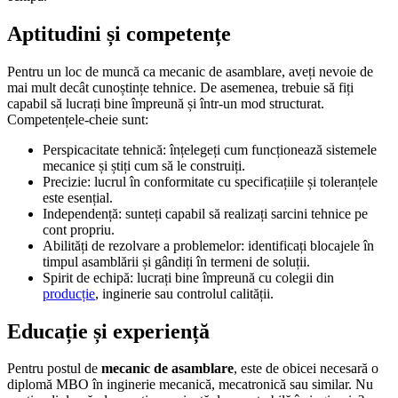
Aptitudini și competențe
Pentru un loc de muncă ca mecanic de asamblare, aveți nevoie de
mai mult decât cunoștințe tehnice. De asemenea, trebuie să fiți
capabil să lucrați bine împreună și într-un mod structurat.
Competențele-cheie sunt:
Perspicacitate tehnică: înțelegeți cum funcționează sistemele
mecanice și știți cum să le construiți.
Precizie: lucrul în conformitate cu specificațiile și toleranțele
este esențial.
Independență: sunteți capabil să realizați sarcini tehnice pe
cont propriu.
Abilități de rezolvare a problemelor: identificați blocajele în
timpul asamblării și gândiți în termeni de soluții.
Spirit de echipă: lucrați bine împreună cu colegii din
producție
, inginerie sau controlul calității.
Educație și experiență
Pentru postul de
mecanic de asamblare
, este de obicei necesară o
diplomă MBO în inginerie mecanică, mecatronică sau similar. Nu