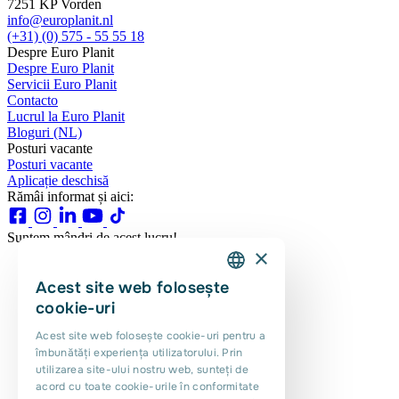
7251 KP Vorden
info@europlanit.nl
(+31) (0) 575 - 55 55 18
Despre Euro Planit
Despre Euro Planit
Servicii Euro Planit
Contacto
Lucrul la Euro Planit
Bloguri (NL)
Posturi vacante
Posturi vacante
Aplicație deschisă
Rămâi informat și aici:
Suntem mândri de acest lucru!
×
Acest site web folosește
DUTCH
cookie-uri
ENGLISH
Acest site web folosește cookie-uri pentru a
îmbunătăți experiența utilizatorului. Prin
PORTUGUESE
utilizarea site-ului nostru web, sunteți de
POLISH
acord cu toate cookie-urile în conformitate