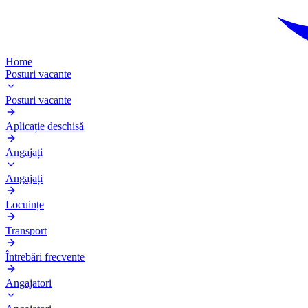
Home
Posturi vacante
Posturi vacante
Aplicație deschisă
Angajați
Angajați
Locuințe
Transport
Întrebări frecvente
Angajatori