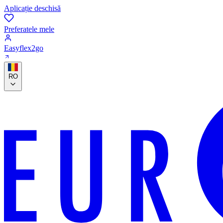
Aplicație deschisă
Preferatele mele
Easyflex2go
RO