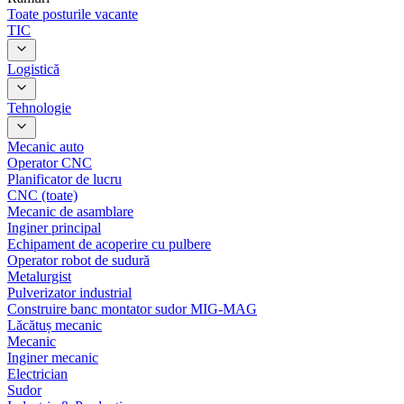
Toate posturile vacante
TIC
Logistică
Tehnologie
Mecanic auto
Operator CNC
Planificator de lucru
CNC (toate)
Mecanic de asamblare
Inginer principal
Echipament de acoperire cu pulbere
Operator robot de sudură
Metalurgist
Pulverizator industrial
Construire banc montator sudor MIG-MAG
Lăcătuș mecanic
Mecanic
Inginer mecanic
Electrician
Sudor