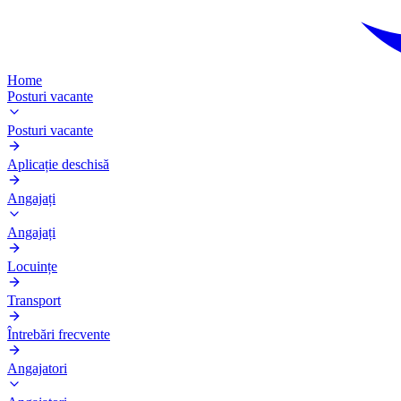
Home
Posturi vacante
Posturi vacante
Aplicație deschisă
Angajați
Angajați
Locuințe
Transport
Întrebări frecvente
Angajatori