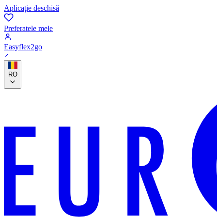
Aplicație deschisă
Preferatele mele
Easyflex2go
RO