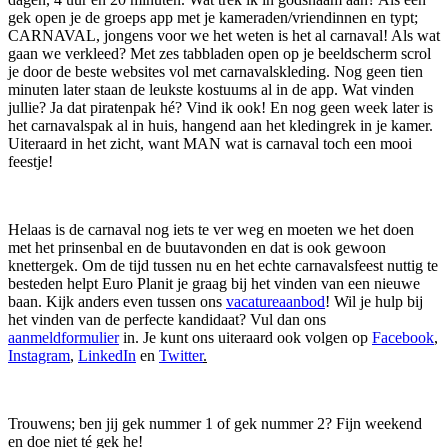
gek open je de groeps app met je kameraden/vriendinnen en typt;
CARNAVAL, jongens voor we het weten is het al carnaval! Als wat
gaan we verkleed? Met zes tabbladen open op je beeldscherm scrol
je door de beste websites vol met carnavalskleding. Nog geen tien
minuten later staan de leukste kostuums al in de app. Wat vinden
jullie? Ja dat piratenpak hé? Vind ik ook! En nog geen week later is
het carnavalspak al in huis, hangend aan het kledingrek in je kamer.
Uiteraard in het zicht, want MAN wat is carnaval toch een mooi
feestje!
Helaas is de carnaval nog iets te ver weg en moeten we het doen
met het prinsenbal en de buutavonden en dat is ook gewoon
knettergek. Om de tijd tussen nu en het echte carnavalsfeest nuttig te
besteden helpt Euro Planit je graag bij het vinden van een nieuwe
baan. Kijk anders even tussen ons
vacatureaanbod
! Wil je hulp bij
het vinden van de perfecte kandidaat? Vul dan ons
aanmeldformulier
in. Je kunt ons uiteraard ook volgen op
Facebook
,
Instagram
,
LinkedIn
en
Twitter
.
Trouwens; ben jij gek nummer 1 of gek nummer 2? Fijn weekend
en doe niet té gek he!