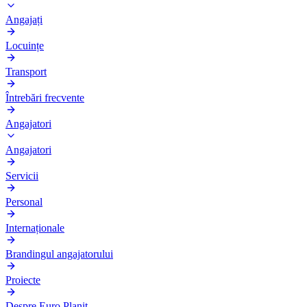
Angajați
Locuințe
Transport
Întrebări frecvente
Angajatori
Angajatori
Servicii
Personal
Internaționale
Brandingul angajatorului
Proiecte
Despre Euro Planit