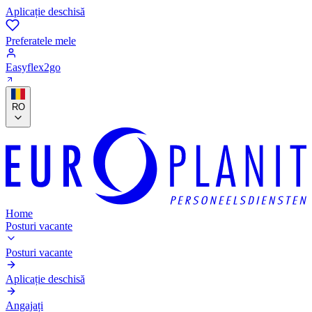
Aplicație deschisă
Preferatele mele
Easyflex2go
RO
Home
Posturi vacante
Posturi vacante
Aplicație deschisă
Angajați