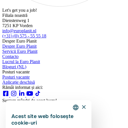
Let's get you a job!
Filiala noastră
Dienstenweg 1
7251 KP Vorden
info@europlanit.nl
(+31) (0) 575 - 55 55 18
Despre Euro Planit
Despre Euro Planit
Servicii Euro Planit
Contacto
Lucrul la Euro Planit
Bloguri (NL)
Posturi vacante
Posturi vacante
Aplicație deschisă
Rămâi informat și aici:
Suntem mândri de acest lucru!
×
Acest site web folosește
DUTCH
cookie-uri
ENGLISH