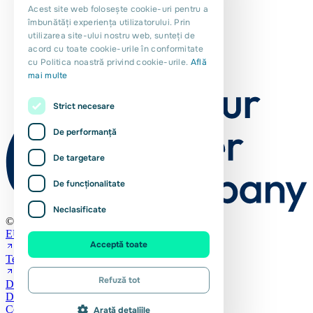
Acest site web folosește cookie-uri pentru a
îmbunătăți experiența utilizatorului. Prin
PORTUGUESE
utilizarea site-ului nostru web, sunteți de
POLISH
acord cu toate cookie-urile în conformitate
cu Politica noastră privind cookie-urile.
Află
ROMANIAN
mai multe
Strict necesare
De performanță
De targetare
De funcţionalitate
Neclasificate
© Euro Planit 2026
EURES
Acceptă toate
Terms and Conditions (NL)
Refuză tot
Declarație de confidențialitate
Descărcări
Cookies
Arată detaliile