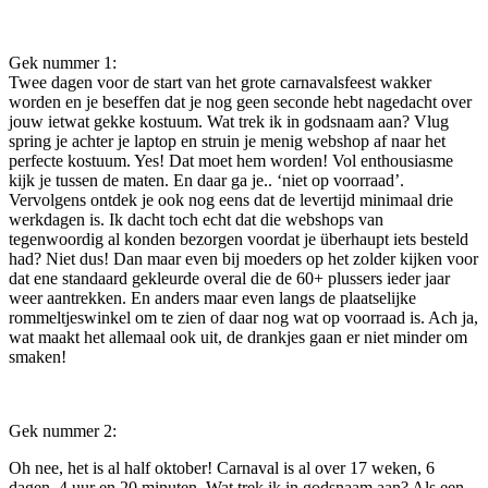
Gek nummer 1:
Twee dagen voor de start van het grote carnavalsfeest wakker
worden en je beseffen dat je nog geen seconde hebt nagedacht over
jouw ietwat gekke kostuum. Wat trek ik in godsnaam aan? Vlug
spring je achter je laptop en struin je menig webshop af naar het
perfecte kostuum. Yes! Dat moet hem worden! Vol enthousiasme
kijk je tussen de maten. En daar ga je.. ‘niet op voorraad’.
Vervolgens ontdek je ook nog eens dat de levertijd minimaal drie
werkdagen is. Ik dacht toch echt dat die webshops van
tegenwoordig al konden bezorgen voordat je überhaupt iets besteld
had? Niet dus! Dan maar even bij moeders op het zolder kijken voor
dat ene standaard gekleurde overal die de 60+ plussers ieder jaar
weer aantrekken. En anders maar even langs de plaatselijke
rommeltjeswinkel om te zien of daar nog wat op voorraad is. Ach ja,
wat maakt het allemaal ook uit, de drankjes gaan er niet minder om
smaken!
Gek nummer 2:
Oh nee, het is al half oktober! Carnaval is al over 17 weken, 6
dagen, 4 uur en 20 minuten. Wat trek ik in godsnaam aan? Als een