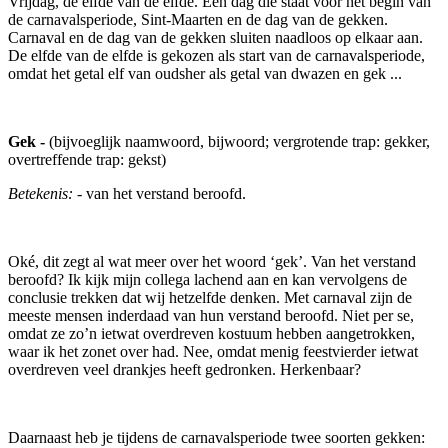
Vrijdag, de elfde van de elfde. Een dag die staat voor het begin van
de carnavalsperiode, Sint-Maarten en de dag van de gekken.
Carnaval en de dag van de gekken sluiten naadloos op elkaar aan.
De elfde van de elfde is gekozen als start van de carnavalsperiode,
omdat het getal elf van oudsher als getal van dwazen en gek ...
Gek -
(bijvoeglijk naamwoord, bijwoord; vergrotende trap: gekker,
overtreffende trap: gekst)
Betekenis:
- van het verstand beroofd.
Oké, dit zegt al wat meer over het woord ‘gek’. Van het verstand
beroofd? Ik kijk mijn collega lachend aan en kan vervolgens de
conclusie trekken dat wij hetzelfde denken. Met carnaval zijn de
meeste mensen inderdaad van hun verstand beroofd. Niet per se,
omdat ze zo’n ietwat overdreven kostuum hebben aangetrokken,
waar ik het zonet over had. Nee, omdat menig feestvierder ietwat
overdreven veel drankjes heeft gedronken. Herkenbaar?
Daarnaast heb je tijdens de carnavalsperiode twee soorten gekken: