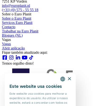
7251 KP Vorden
info@europlanit.nl
(+31) (0) 575 - 55 55 18
Sobre o Euro Planit
Sobre o Euro Planit
Serviços Euro Planit
Contacto
Trabalhar na Euro Planit
Blogues (NL)
Vagas
Vagas
Abrir aplicação
Fique também atualizado aqui:
Temos orgulho disto!
×
Este website usa cookies
DUTCH
Este website usa cookies para melhorar a
ENGLISH
experiência do usuário. Ao utilizar o nosso
website, estará a concordar com todos os
PORTUGUESE