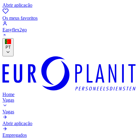
Abrir aplicação
Os meus favoritos
Easyflex2go
PT
Home
Vagas
Vagas
Abrir aplicação
Empregados