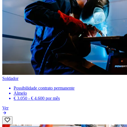
Soldador
Possibilidade contrato permanente
Almelo
€ 3.050 - € 4.600
por mês
Ver