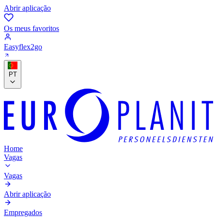
Abrir aplicação
Os meus favoritos
Easyflex2go
PT
Home
Vagas
Vagas
Abrir aplicação
Empregados