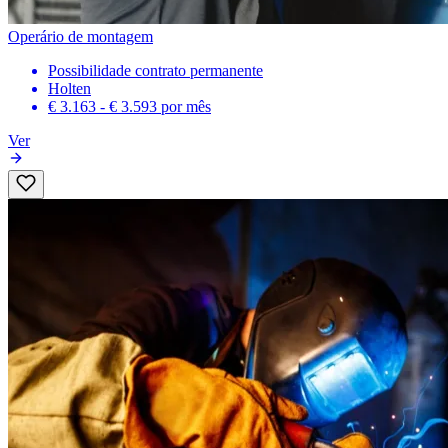
Operário de montagem
Possibilidade contrato permanente
Holten
€ 3.163 - € 3.593
por mês
Ver