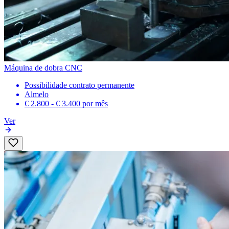
Máquina de dobra CNC
Possibilidade contrato permanente
Almelo
€ 2.800 - € 3.400
por mês
Ver