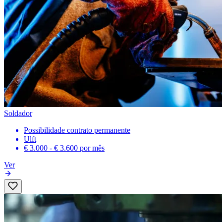
Soldador
Possibilidade contrato permanente
Ulft
€ 3.000 - € 3.600
por mês
Ver