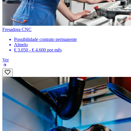
Fresadora CNC
Possibilidade contrato permanente
Almelo
€ 3.050 - € 4.600
por mês
Ver