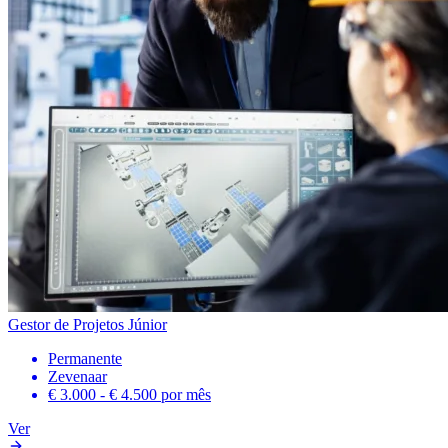
Gestor de Projetos Júnior
Permanente
Zevenaar
€ 3.000 - € 4.500
por mês
Ver