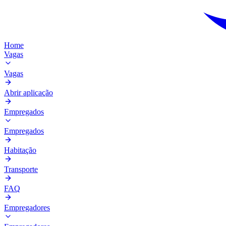
Home
Vagas
Vagas
Abrir aplicação
Empregados
Empregados
Habitação
Transporte
FAQ
Empregadores