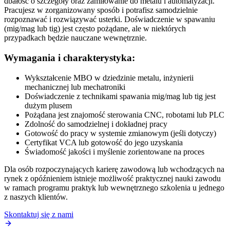
dbałość o szczegóły oraz zamiłowanie do metalu i automatyzacji.
Pracujesz w zorganizowany sposób i potrafisz samodzielnie
rozpoznawać i rozwiązywać usterki. Doświadczenie w spawaniu
(mig/mag lub tig) jest często pożądane, ale w niektórych
przypadkach będzie nauczane wewnętrznie.
Wymagania i charakterystyka:
Wykształcenie MBO w dziedzinie metalu, inżynierii
mechanicznej lub mechatroniki
Doświadczenie z technikami spawania mig/mag lub tig jest
dużym plusem
Pożądana jest znajomość sterowania CNC, robotami lub PLC
Zdolność do samodzielnej i dokładnej pracy
Gotowość do pracy w systemie zmianowym (jeśli dotyczy)
Certyfikat VCA lub gotowość do jego uzyskania
Świadomość jakości i myślenie zorientowane na proces
Dla osób rozpoczynających karierę zawodową lub wchodzących na
rynek z opóźnieniem istnieje możliwość praktycznej nauki zawodu
w ramach programu praktyk lub wewnętrznego szkolenia u jednego
z naszych klientów.
Skontaktuj się z nami