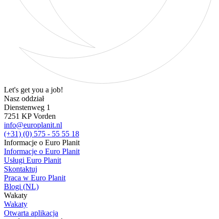
Let's get you a job!
Nasz oddział
Dienstenweg 1
7251 KP Vorden
info@europlanit.nl
(+31) (0) 575 - 55 55 18
Informacje o Euro Planit
Informacje o Euro Planit
Usługi Euro Planit
Skontaktuj
Praca w Euro Planit
Blogi (NL)
Wakaty
Wakaty
Otwarta aplikacja