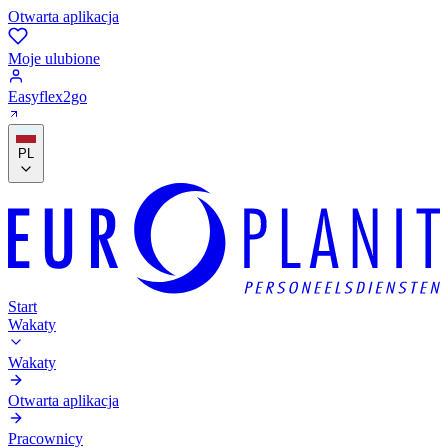
Otwarta aplikacja
Moje ulubione
Easyflex2go
PL
Start
Wakaty
Wakaty
Otwarta aplikacja
Pracownicy