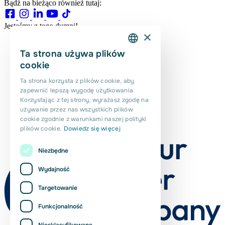
Bądź na bieżąco również tutaj:
Jesteśmy z tego dumni!
×
Ta strona używa plików
DUTCH
cookie
ENGLISH
Ta strona korzysta z plików cookie, aby
zapewnić lepszą wygodę użytkowania.
PORTUGUESE
Korzystając z tej strony, wyrażasz zgodę na
POLISH
używanie przez nas wszystkich plików
cookie zgodnie z warunkami naszej polityki
ROMANIAN
plików cookie.
Dowiedz się więcej
Niezbędne
Wydajność
Targetowanie
Funkcjonalność
Niesklasyfikowane