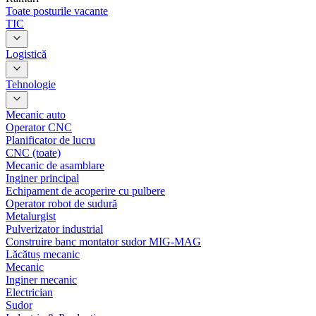
Toate posturile vacante
TIC
Logistică
Tehnologie
Mecanic auto
Operator CNC
Planificator de lucru
CNC (toate)
Mecanic de asamblare
Inginer principal
Echipament de acoperire cu pulbere
Operator robot de sudură
Metalurgist
Pulverizator industrial
Construire banc montator sudor MIG-MAG
Lăcătuș mecanic
Mecanic
Inginer mecanic
Electrician
Sudor