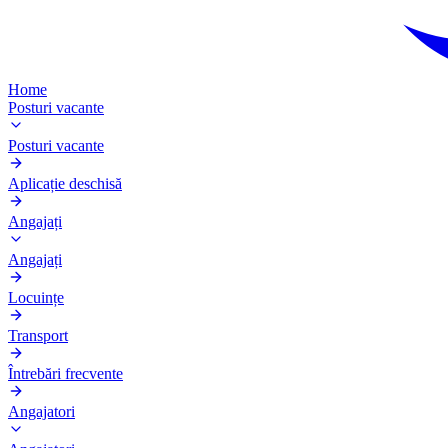
Home
Posturi vacante
Posturi vacante
Aplicație deschisă
Angajați
Angajați
Locuințe
Transport
Întrebări frecvente
Angajatori