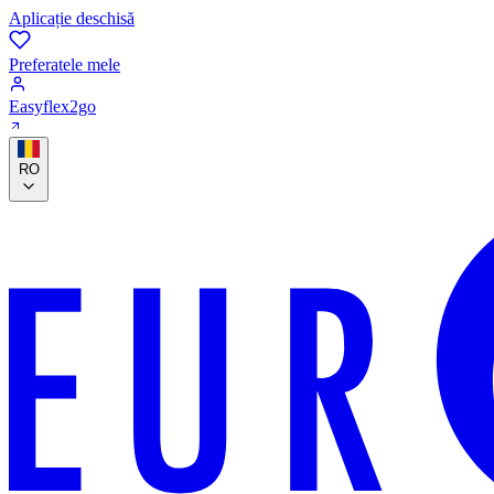
Aplicație deschisă
Preferatele mele
Easyflex2go
RO