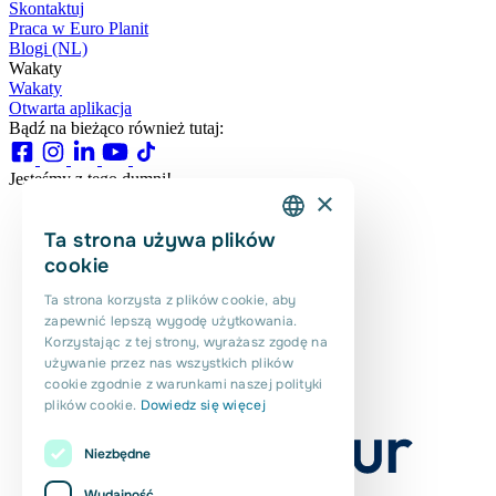
Skontaktuj
Praca w Euro Planit
Blogi (NL)
Wakaty
Wakaty
Otwarta aplikacja
Bądź na bieżąco również tutaj:
Jesteśmy z tego dumni!
×
Ta strona używa plików
DUTCH
cookie
ENGLISH
Ta strona korzysta z plików cookie, aby
zapewnić lepszą wygodę użytkowania.
PORTUGUESE
Korzystając z tej strony, wyrażasz zgodę na
POLISH
używanie przez nas wszystkich plików
cookie zgodnie z warunkami naszej polityki
ROMANIAN
plików cookie.
Dowiedz się więcej
Niezbędne
Wydajność