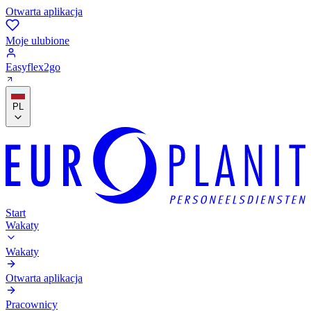
Otwarta aplikacja
Moje ulubione
Easyflex2go
PL
Start
Wakaty
Wakaty
Otwarta aplikacja
Pracownicy