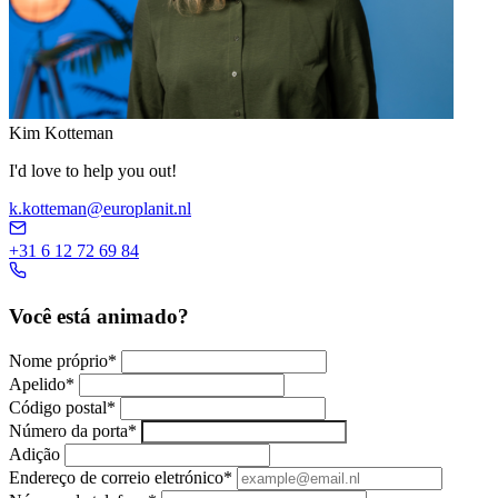
Kim Kotteman
I'd love to help you out!
k.kotteman@europlanit.nl
+31 6 12 72 69 84
Você está animado?
Nome próprio
*
Apelido
*
Código postal
*
Número da porta
*
Adição
Endereço de correio eletrónico
*