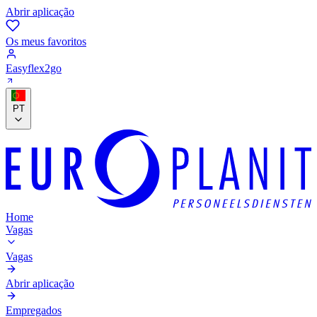
Abrir aplicação
Os meus favoritos
Easyflex2go
PT
Home
Vagas
Vagas
Abrir aplicação
Empregados