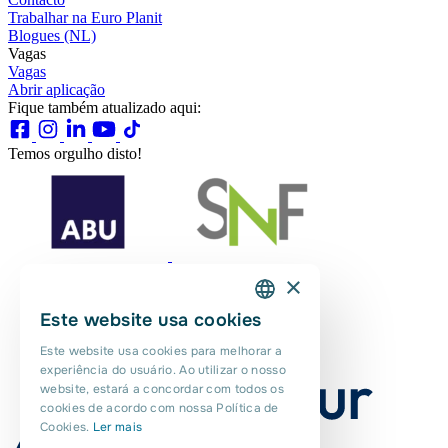
Trabalhar na Euro Planit
Blogues (NL)
Vagas
Vagas
Abrir aplicação
Fique também atualizado aqui:
Temos orgulho disto!
×
Este website usa cookies
DUTCH
Este website usa cookies para melhorar a
ENGLISH
experiência do usuário. Ao utilizar o nosso
website, estará a concordar com todos os
PORTUGUESE
cookies de acordo com nossa Política de
Cookies.
Ler mais
POLISH