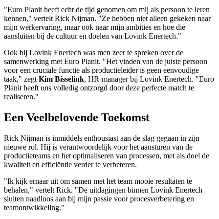
"Euro Planit heeft echt de tijd genomen om mij als persoon te leren
kennen," vertelt Rick Nijman. "Ze hebben niet alleen gekeken naar
mijn werkervaring, maar ook naar mijn ambities en hoe die
aansluiten bij de cultuur en doelen van Lovink Enertech."
Ook bij Lovink Enertech was men zeer te spreken over de
samenwerking met Euro Planit. "Het vinden van de juiste persoon
voor een cruciale functie als productieleider is geen eenvoudige
taak," zegt
Kim Bisselink
, HR-manager bij Lovink Enertech. "Euro
Planit heeft ons volledig ontzorgd door deze perfecte match te
realiseren."
Een Veelbelovende Toekomst
Rick Nijman is inmiddels enthousiast aan de slag gegaan in zijn
nieuwe rol. Hij is verantwoordelijk voor het aansturen van de
productieteams en het optimaliseren van processen, met als doel de
kwaliteit en efficiëntie verder te verbeteren.
"Ik kijk ernaar uit om samen met het team mooie resultaten te
behalen," vertelt Rick. "De uitdagingen binnen Lovink Enertech
sluiten naadloos aan bij mijn passie voor procesverbetering en
teamontwikkeling."