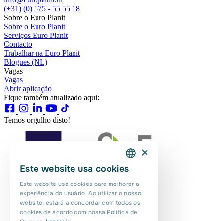
(+31) (0) 575 - 55 55 18
Sobre o Euro Planit
Sobre o Euro Planit
Serviços Euro Planit
Contacto
Trabalhar na Euro Planit
Blogues (NL)
Vagas
Vagas
Abrir aplicação
Fique também atualizado aqui:
Temos orgulho disto!
×
Este website usa cookies
DUTCH
Este website usa cookies para melhorar a
ENGLISH
experiência do usuário. Ao utilizar o nosso
website, estará a concordar com todos os
PORTUGUESE
cookies de acordo com nossa Política de