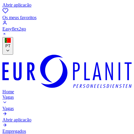
Abrir aplicação
Os meus favoritos
Easyflex2go
PT
Home
Vagas
Vagas
Abrir aplicação
Empregados