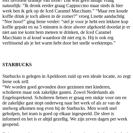
Het favoriete drankje van Irene? Dat was geen lastige vraag
natuurlijk: “Ik dronk eerder graag Cappuccino maar sinds ik hier
werk ben ik gek op de Iced Caramel Macchiato.” “Maar een koude
koffie drink je toch alleen in de zomer?” vroeg Lisette aandachtig
“Nee hoor!” ging Irene verder: “stel je voor je hebt een lekkere kop
koffie gepakt en na 5 minuten is deze alweer afgekoeld doordat je er
niet aan toe komt hem meteen te drinken, de Iced Caramel
Macchiato is al koud waardoor dit niet erg is. Hij is ook erg
verfrissend als je het warm hebt door het snelle werktempo.”
STARBUCKS
Starbucks is gelegen in Apeldoorn zuid op een ideale locatie, zo zegt
Irene ook zelf.
“We worden goed gevonden door gezinnen met kinderen,
scholieren maar ook zakelijke gasten. Zowel Nederlands als
Engelssprekend. Scholieren fietsen er graag een stukje voor om en
de zakelijke gast stopt onderweg naar het werk of als ze van de
snelweg afkomen nog even bij de Starbucks. Men wordt snel
geholpen, het team is goed op elkaar ingespeeld. De sfeer is
informeel en het is er altijd gezellig. We zijn zeven dagen per week
geopend.