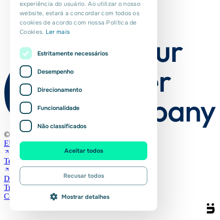
experiência do usuário. Ao utilizar o nosso
website, estará a concordar com todos os
PORTUGUESE
cookies de acordo com nossa Política de
Cookies.
Ler mais
POLISH
ROMANIAN
Estritamente necessários
Desempenho
Direcionamento
Funcionalidade
Não classificados
© Euro Planit 2026
EURES
Aceitar todos
Terms and Conditions (NL)
Recusar todos
Declaração de privacidade
Transferências
Cookies
Mostrar detalhes