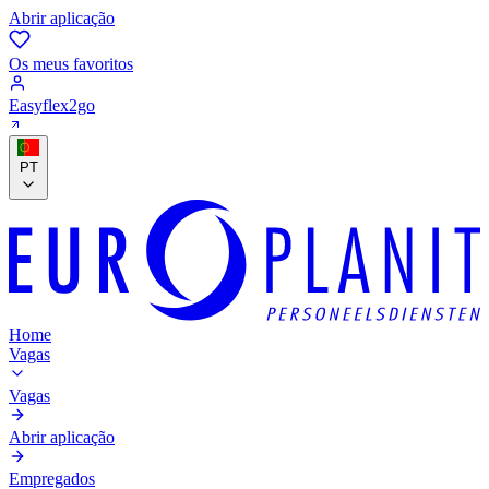
Abrir aplicação
Os meus favoritos
Easyflex2go
PT
Home
Vagas
Vagas
Abrir aplicação
Empregados