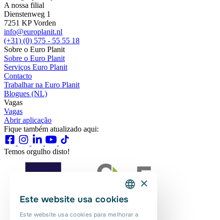
A nossa filial
Dienstenweg 1
7251 KP Vorden
info@europlanit.nl
(+31) (0) 575 - 55 55 18
Sobre o Euro Planit
Sobre o Euro Planit
Serviços Euro Planit
Contacto
Trabalhar na Euro Planit
Blogues (NL)
Vagas
Vagas
Abrir aplicação
Fique também atualizado aqui:
Temos orgulho disto!
×
Este website usa cookies
DUTCH
Este website usa cookies para melhorar a
ENGLISH