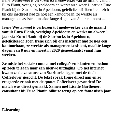
Irene Westerweel is verkozen tot medewerker van de maand vanuit
Euro Planit, vestiging Apeldoorn en werkt nu alweer 1 jaar via Euro
Planit bij de Starbucks in Apeldoorn, gefeliciteerd! Toen Irene zich
bij ons inschreef had ze nog een kantoorbaan, ze werkte als
managementassistent, maakte lange dagen van 8 uur en moest ...
Irene Westerweel is verkozen tot medewerker van de maand
vanuit Euro Planit, vestiging Apeldoorn en werkt nu alweer 1
jaar via Euro Planit bij de Starbucks in Apeldoorn,
gefeliciteerd! Toen Irene zich bij ons inschreef had ze nog een
kantoorbaan, ze werkte als managementassistent, maakte lange
dagen van 8 uur en moest in 2020 genoodzaakt vanaf huis
werken.
Ze miste het sociale contact met collega’s en klanten en besloot
op zoek te gaan naar een nieuwe uitdaging. Op het internet
kwam ze de vacature van Starbucks tegen met de titel:
Coffeelover gezocht. De tekst sprak Irene direct aan en zo
reageerde ze ook met de quote: Coffeelover gevonden! De
match was direct gemaakt. Samen met Lisette Garthener,
consultant bij Euro Planit, blikt ze terug op een fantastisch jaar.
E-learning