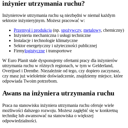
inżynier utrzymania ruchu?
Inżynierowie utrzymania ruchu są niezbędni w niemal każdym
sektorze inżynieryjnym. Możesz pracować w:
Przemysł i produkcja
(np.
spożywczy
,
metalowy
, chemiczny)
Inżynieria mechaniczna i usługi techniczne
Instalacje i technologie klimatyczne
Sektor energetyczny i użyteczności publicznej
Firmy
logistyczne
i transportowe
W Euro Planit stale dysponujemy ofertami pracy dla inżynierów
utrzymania ruchu w różnych regionach, w tym w Gelderland,
Overijssel i Drenthe. Niezależnie od tego, czy dopiero zaczynasz,
czy masz już wieloletnie doświadczenie, znajdziemy miejsce, które
odpowiada Twoim potrzebom.
Awans na inżyniera utrzymania ruchu
Praca na stanowisku inżyniera utrzymania ruchu oferuje wiele
możliwości dalszego rozwoju. Możesz zagłębić się w konkretną
technikę lub awansować na stanowiska o większej
odpowiedzialności.