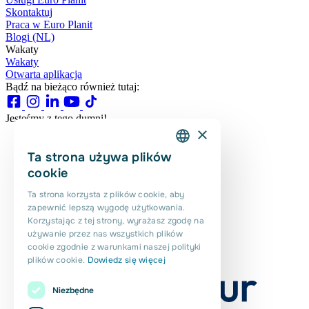
Skontaktuj
Praca w Euro Planit
Blogi (NL)
Wakaty
Wakaty
Otwarta aplikacja
Bądź na bieżąco również tutaj:
Jesteśmy z tego dumni!
×
Ta strona używa plików
DUTCH
cookie
ENGLISH
Ta strona korzysta z plików cookie, aby
zapewnić lepszą wygodę użytkowania.
PORTUGUESE
Korzystając z tej strony, wyrażasz zgodę na
POLISH
używanie przez nas wszystkich plików
cookie zgodnie z warunkami naszej polityki
ROMANIAN
plików cookie.
Dowiedz się więcej
Niezbędne