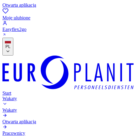
Otwarta aplikacja
Moje ulubione
Easyflex2go
PL
Start
Wakaty
Wakaty
Otwarta aplikacja
Pracownicy