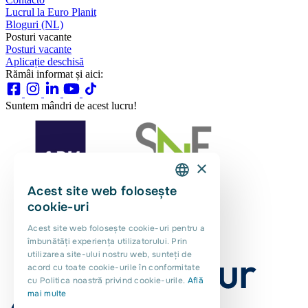
Lucrul la Euro Planit
Bloguri (NL)
Posturi vacante
Posturi vacante
Aplicație deschisă
Rămâi informat și aici:
Suntem mândri de acest lucru!
×
Acest site web folosește
DUTCH
cookie-uri
ENGLISH
Acest site web folosește cookie-uri pentru a
îmbunătăți experiența utilizatorului. Prin
PORTUGUESE
utilizarea site-ului nostru web, sunteți de
POLISH
acord cu toate cookie-urile în conformitate
cu Politica noastră privind cookie-urile.
Află
ROMANIAN
mai multe