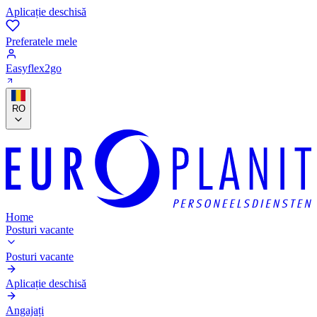
Aplicație deschisă
Preferatele mele
Easyflex2go
RO
Home
Posturi vacante
Posturi vacante
Aplicație deschisă
Angajați