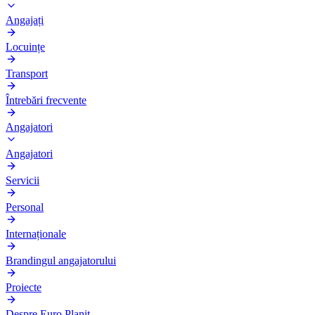
Angajați
Locuințe
Transport
Întrebări frecvente
Angajatori
Angajatori
Servicii
Personal
Internaționale
Brandingul angajatorului
Proiecte
Despre Euro Planit