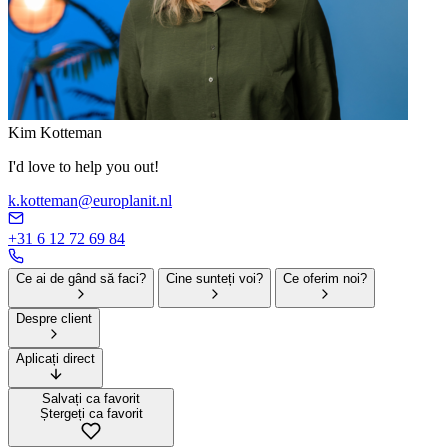
Kim Kotteman
I'd love to help you out!
k.kotteman@europlanit.nl
+31 6 12 72 69 84
Ce ai de gând să faci?
Cine sunteți voi?
Ce oferim noi?
Despre client
Aplicați direct
Salvați ca favorit
Ștergeți ca favorit