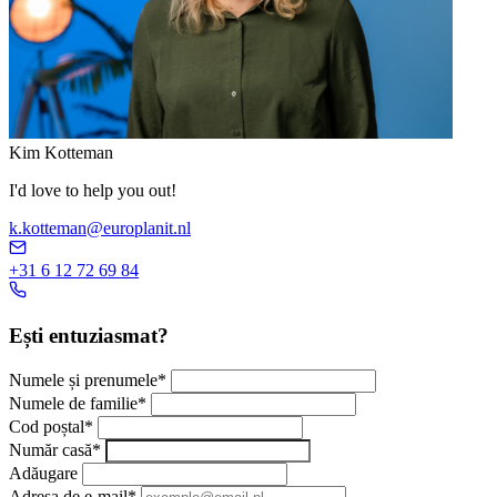
Kim Kotteman
I'd love to help you out!
k.kotteman@europlanit.nl
+31 6 12 72 69 84
Ești entuziasmat?
Numele și prenumele
*
Numele de familie
*
Cod poștal
*
Număr casă
*
Adăugare
Adresa de e-mail
*