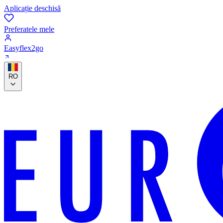
Aplicație deschisă
Preferatele mele
Easyflex2go
RO