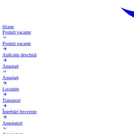
Home
Posturi vacante
Posturi vacante
Aplicație deschisă
Angajați
Angajați
Locuințe
Transport
Întrebări frecvente
Angajatori