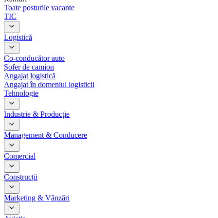
Toate posturile vacante
TIC
Logistică
Co-conducător auto
Șofer de camion
Angajat logistică
Angajat în domeniul logisticii
Tehnologie
Industrie & Producție
Management & Conducere
Comercial
Construcții
Marketing & Vânzări