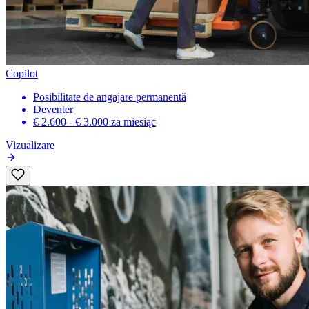
Copilot
Posibilitate de angajare permanentă
Deventer
€ 2.600 - € 3.000
za miesiąc
Vizualizare