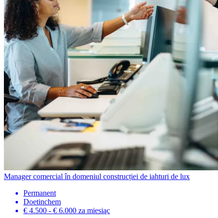
Manager comercial în domeniul construcției de iahturi de lux
Permanent
Doetinchem
€ 4.500 - € 6.000
za miesiąc