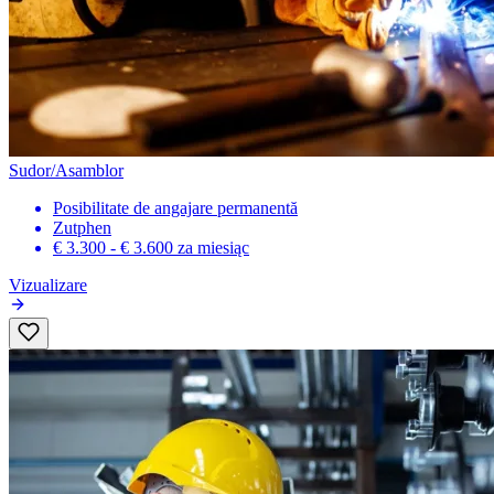
Sudor/Asamblor
Posibilitate de angajare permanentă
Zutphen
€ 3.300 - € 3.600
za miesiąc
Vizualizare