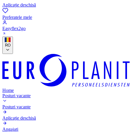
Aplicație deschisă
Preferatele mele
Easyflex2go
RO
Home
Posturi vacante
Posturi vacante
Aplicație deschisă
Angajați