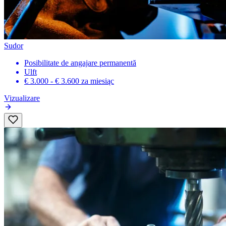
Sudor
Posibilitate de angajare permanentă
Ulft
€ 3.000 - € 3.600
za miesiąc
Vizualizare