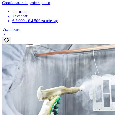
Coordonator de proiect junior
Permanent
Zevenaar
€ 3.000 - € 4.500
za miesiąc
Vizualizare