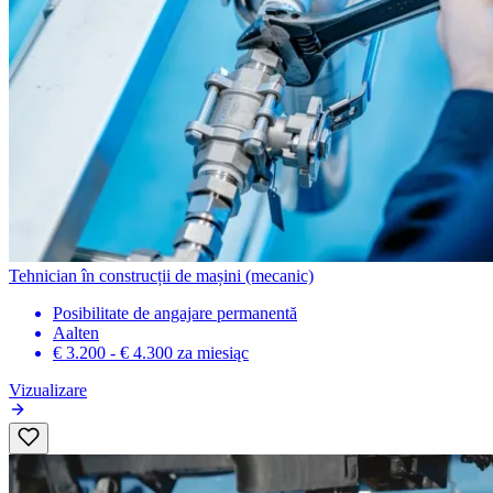
Tehnician în construcții de mașini (mecanic)
Posibilitate de angajare permanentă
Aalten
€ 3.200 - € 4.300
za miesiąc
Vizualizare