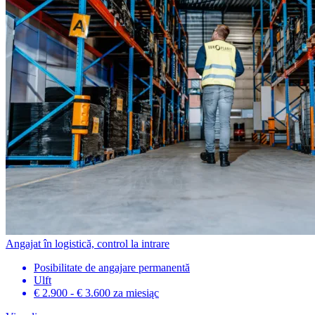
Angajat în logistică, control la intrare
Posibilitate de angajare permanentă
Ulft
€ 2.900 - € 3.600
za miesiąc