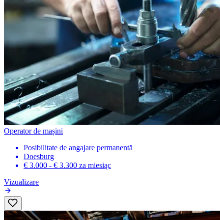
Operator de mașini
Posibilitate de angajare permanentă
Doesburg
€ 3.000 - € 3.300
za miesiąc
Vizualizare