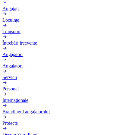
Angajați
Locuințe
Transport
Întrebări frecvente
Angajatori
Angajatori
Servicii
Personal
Internaționale
Brandingul angajatorului
Proiecte
Despre Euro Planit