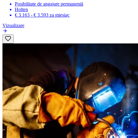
Posibilitate de angajare permanentă
Holten
€ 3.163 - € 3.593
za miesiąc
Vizualizare