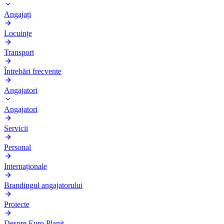
Angajați
Locuințe
Transport
Întrebări frecvente
Angajatori
Angajatori
Servicii
Personal
Internaționale
Brandingul angajatorului
Proiecte
Despre Euro Planit