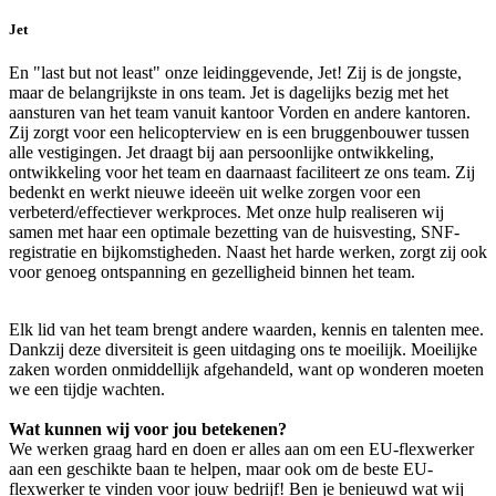
Jet
En "last but not least" onze leidinggevende, Jet! Zij is de jongste,
maar de belangrijkste in ons team. Jet is dagelijks bezig met het
aansturen van het team vanuit kantoor Vorden en andere kantoren.
Zij zorgt voor een helicopterview en is een bruggenbouwer tussen
alle vestigingen. Jet draagt bij aan persoonlijke ontwikkeling,
ontwikkeling voor het team en daarnaast faciliteert ze ons team. Zij
bedenkt en werkt nieuwe ideeën uit welke zorgen voor een
verbeterd/effectiever werkproces. Met onze hulp realiseren wij
samen met haar een optimale bezetting van de huisvesting, SNF-
registratie en bijkomstigheden. Naast het harde werken, zorgt zij ook
voor genoeg ontspanning en gezelligheid binnen het team.
Elk lid van het team brengt andere waarden, kennis en talenten mee.
Dankzij deze diversiteit is geen uitdaging ons te moeilijk. Moeilijke
zaken worden onmiddellijk afgehandeld, want op wonderen moeten
we een tijdje wachten.
Wat kunnen wij voor jou betekenen?
We werken graag hard en doen er alles aan om een EU-flexwerker
aan een geschikte baan te helpen, maar ook om de beste EU-
flexwerker te vinden voor jouw bedrijf! Ben je benieuwd wat wij