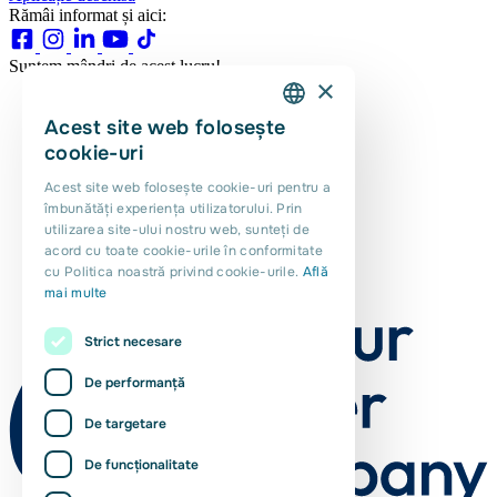
Rămâi informat și aici:
Suntem mândri de acest lucru!
×
Acest site web folosește
DUTCH
cookie-uri
ENGLISH
Acest site web folosește cookie-uri pentru a
îmbunătăți experiența utilizatorului. Prin
PORTUGUESE
utilizarea site-ului nostru web, sunteți de
POLISH
acord cu toate cookie-urile în conformitate
cu Politica noastră privind cookie-urile.
Află
ROMANIAN
mai multe
Strict necesare
De performanță
De targetare
De funcţionalitate