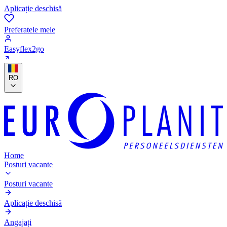
Aplicație deschisă
Preferatele mele
Easyflex2go
RO
Home
Posturi vacante
Posturi vacante
Aplicație deschisă
Angajați