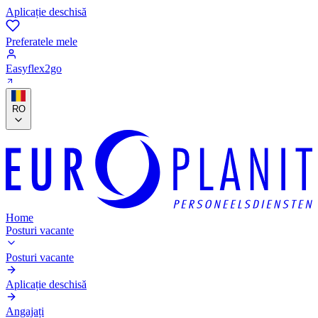
Aplicație deschisă
Preferatele mele
Easyflex2go
RO
Home
Posturi vacante
Posturi vacante
Aplicație deschisă
Angajați