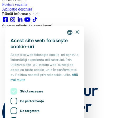
Posturi vacante
Aplicație deschisă
Rămâi informat și aici:
Suntem mândri de acest lucru!
×
Acest site web folosește
DUTCH
cookie-uri
ENGLISH
Acest site web folosește cookie-uri pentru a
îmbunătăți experiența utilizatorului. Prin
PORTUGUESE
utilizarea site-ului nostru web, sunteți de
POLISH
acord cu toate cookie-urile în conformitate
cu Politica noastră privind cookie-urile.
Află
ROMANIAN
mai multe
Strict necesare
De performanță
De targetare