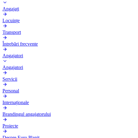
Angajați
Locuințe
Transport
Întrebări frecvente
Angajatori
Angajatori
Servicii
Personal
Internaționale
Brandingul angajatorului
Proiecte
Despre Euro Planit