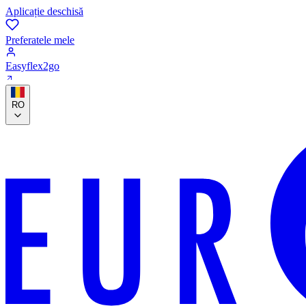
Aplicație deschisă
Preferatele mele
Easyflex2go
RO