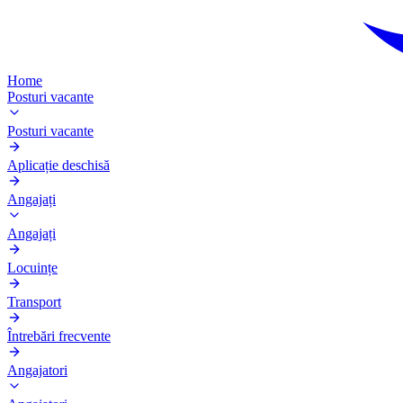
Home
Posturi vacante
Posturi vacante
Aplicație deschisă
Angajați
Angajați
Locuințe
Transport
Întrebări frecvente
Angajatori