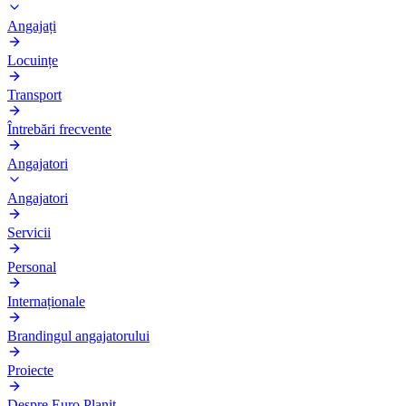
Angajați
Locuințe
Transport
Întrebări frecvente
Angajatori
Angajatori
Servicii
Personal
Internaționale
Brandingul angajatorului
Proiecte
Despre Euro Planit