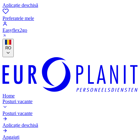
Aplicație deschisă
Preferatele mele
Easyflex2go
RO
Home
Posturi vacante
Posturi vacante
Aplicație deschisă
Angajați