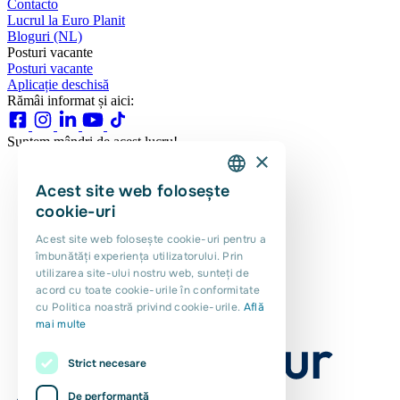
Contacto
Lucrul la Euro Planit
Bloguri (NL)
Posturi vacante
Posturi vacante
Aplicație deschisă
Rămâi informat și aici:
Suntem mândri de acest lucru!
×
Acest site web folosește
DUTCH
cookie-uri
ENGLISH
Acest site web folosește cookie-uri pentru a
îmbunătăți experiența utilizatorului. Prin
PORTUGUESE
utilizarea site-ului nostru web, sunteți de
POLISH
acord cu toate cookie-urile în conformitate
cu Politica noastră privind cookie-urile.
Află
ROMANIAN
mai multe
Strict necesare
De performanță