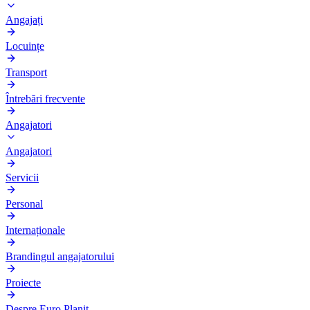
Angajați
Locuințe
Transport
Întrebări frecvente
Angajatori
Angajatori
Servicii
Personal
Internaționale
Brandingul angajatorului
Proiecte
Despre Euro Planit