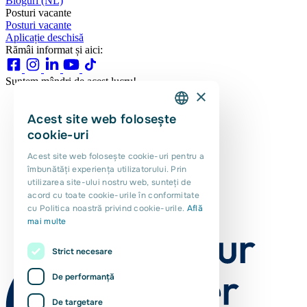
Bloguri (NL)
Posturi vacante
Posturi vacante
Aplicație deschisă
Rămâi informat și aici:
Suntem mândri de acest lucru!
×
Acest site web folosește
DUTCH
cookie-uri
ENGLISH
Acest site web folosește cookie-uri pentru a
îmbunătăți experiența utilizatorului. Prin
PORTUGUESE
utilizarea site-ului nostru web, sunteți de
POLISH
acord cu toate cookie-urile în conformitate
cu Politica noastră privind cookie-urile.
Află
ROMANIAN
mai multe
Strict necesare
De performanță
De targetare