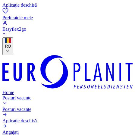
Aplicație deschisă
Preferatele mele
Easyflex2go
RO
Home
Posturi vacante
Posturi vacante
Aplicație deschisă
Angajați