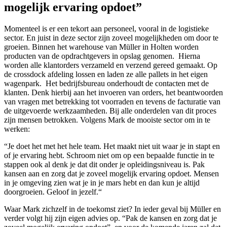
mogelijk ervaring opdoet”
Momenteel is er een tekort aan personeel, vooral in de logistieke
sector. En juist in deze sector zijn zoveel mogelijkheden om door te
groeien. Binnen het warehouse van Müller in Holten worden
producten van de opdrachtgevers in opslag genomen. Hierna
worden alle klantorders verzameld en verzend gereed gemaakt. Op
de crossdock afdeling lossen en laden ze alle pallets in het eigen
wagenpark. Het bedrijfsbureau onderhoudt de contacten met de
klanten. Denk hierbij aan het invoeren van orders, het beantwoorden
van vragen met betrekking tot voorraden en tevens de facturatie van
de uitgevoerde werkzaamheden. Bij alle onderdelen van dit proces
zijn mensen betrokken. Volgens Mark de mooiste sector om in te
werken:
“Je doet het met het hele team. Het maakt niet uit waar je in stapt en
of je ervaring hebt. Schroom niet om op een bepaalde functie in te
stappen ook al denk je dat dit onder je opleidingsniveau is. Pak
kansen aan en zorg dat je zoveel mogelijk ervaring opdoet. Mensen
in je omgeving zien wat je in je mars hebt en dan kun je altijd
doorgroeien. Geloof in jezelf.“
Waar Mark zichzelf in de toekomst ziet? In ieder geval bij Müller en
verder volgt hij zijn eigen advies op. “Pak de kansen en zorg dat je